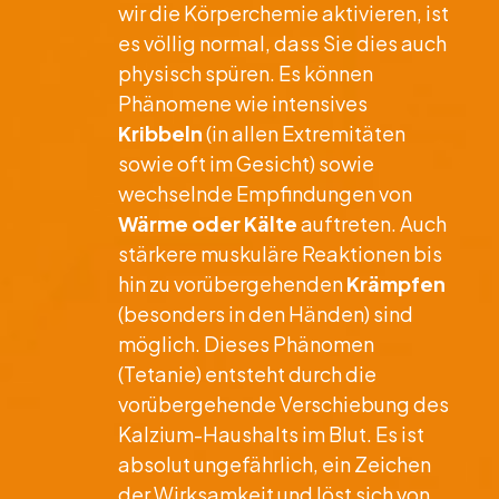
wir die Körperchemie aktivieren, ist
es völlig normal, dass Sie dies auch
physisch spüren. Es können
Phänomene wie intensives
Kribbeln
(in allen Extremitäten
sowie oft im Gesicht) sowie
wechselnde Empfindungen von
Wärme oder Kälte
auftreten. Auch
stärkere muskuläre Reaktionen bis
hin zu vorübergehenden
Krämpfen
(besonders in den Händen) sind
möglich. Dieses Phänomen
(Tetanie) entsteht durch die
vorübergehende Verschiebung des
Kalzium-Haushalts im Blut. Es ist
absolut ungefährlich, ein Zeichen
der Wirksamkeit und löst sich von