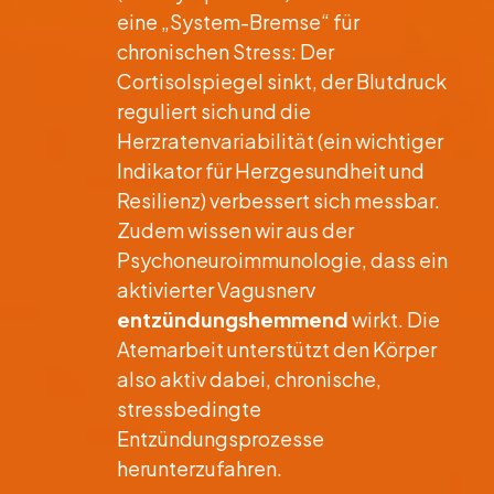
eine „System-Bremse“ für
chronischen Stress: Der
Cortisolspiegel sinkt, der Blutdruck
reguliert sich und die
Herzratenvariabilität (ein wichtiger
Indikator für Herzgesundheit und
Resilienz) verbessert sich messbar.
Zudem wissen wir aus der
Psychoneuroimmunologie, dass ein
aktivierter Vagusnerv
entzündungshemmend
wirkt. Die
Atemarbeit unterstützt den Körper
also aktiv dabei, chronische,
stressbedingte
Entzündungsprozesse
herunterzufahren.