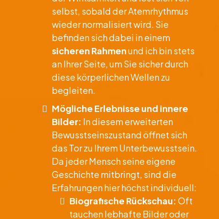
selbst, sobald der Atemrhythmus
wieder normalisiert wird. Sie
befinden sich dabei in einem
sicheren Rahmen
und ich bin stets
an Ihrer Seite, um Sie sicher durch
diese körperlichen Wellen zu
begleiten.
Mögliche Erlebnisse und innere
Bilder:
In diesem erweiterten
Bewusstseinszustand öffnet sich
das Tor zu Ihrem Unterbewusstsein.
Da jeder Mensch seine eigene
Geschichte mitbringt, sind die
Erfahrungen hier höchst individuell:
Biografische Rückschau:
Oft
tauchen lebhafte Bilder oder