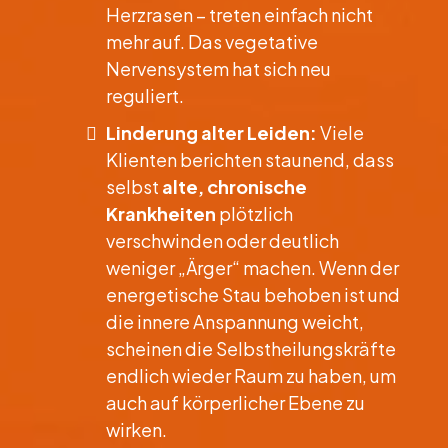
Herzrasen – treten einfach nicht
mehr auf. Das vegetative
Nervensystem hat sich neu
reguliert.
Linderung alter Leiden:
Viele
Klienten berichten staunend, dass
selbst
alte, chronische
Krankheiten
plötzlich
verschwinden oder deutlich
weniger „Ärger“ machen. Wenn der
energetische Stau behoben ist und
die innere Anspannung weicht,
scheinen die Selbstheilungskräfte
endlich wieder Raum zu haben, um
auch auf körperlicher Ebene zu
wirken.