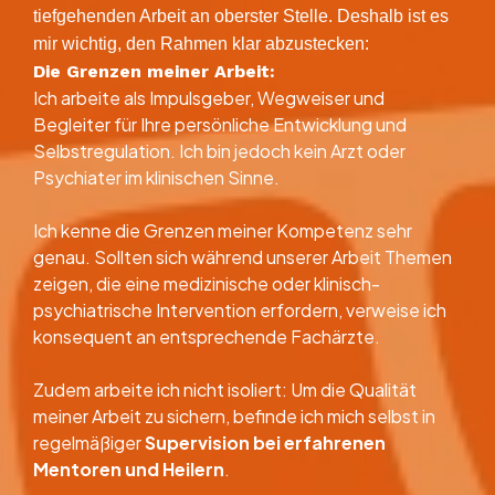
tiefgehenden Arbeit an oberster Stelle. Deshalb ist es
mir wichtig, den Rahmen klar abzustecken:
​Die Grenzen meiner Arbeit:
Ich arbeite als Impulsgeber, Wegweiser und
Begleiter für Ihre persönliche Entwicklung und
Selbstregulation. Ich bin jedoch kein Arzt oder
Psychiater im klinischen Sinne.
Ich kenne die Grenzen meiner Kompetenz sehr
genau. Sollten sich während unserer Arbeit Themen
zeigen, die eine medizinische oder klinisch-
psychiatrische Intervention erfordern, verweise ich
konsequent an entsprechende Fachärzte.
Zudem arbeite ich nicht isoliert: Um die Qualität
meiner Arbeit zu sichern, befinde ich mich selbst in
regelmäßiger
Supervision bei erfahrenen
Mentoren und Heilern
.