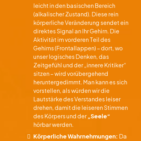
leicht in den basischen Bereich
(alkalischer Zustand). Diese rein
körperliche Veränderung sendet ein
direktes Signal an Ihr Gehirn. Die
Aktivität im vorderen Teil des
Gehirns (Frontallappen) – dort, wo
unser logisches Denken, das
Zeitgefühl und der „innere Kritiker“
sitzen – wird vorübergehend
heruntergedimmt. Man kann es sich
vorstellen, als würden wir die
Lautstärke des Verstandes leiser
drehen, damit die leiseren Stimmen
des Körpers und der
„Seele“
hörbar werden.
Körperliche Wahrnehmungen:
Da