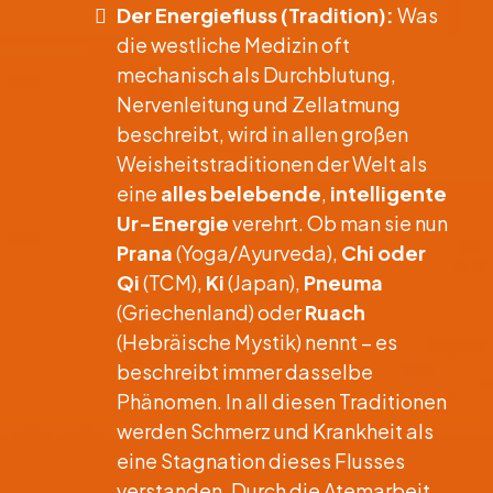
Der Energiefluss (Tradition):
Was
die westliche Medizin oft
mechanisch als Durchblutung,
Nervenleitung und Zellatmung
beschreibt, wird in allen großen
Weisheitstraditionen der Welt als
eine
alles belebende
,
intelligente
Ur-Energie
verehrt. Ob man sie nun
Prana
(Yoga/Ayurveda),
Chi oder
Qi
(TCM),
Ki
(Japan),
Pneuma
(Griechenland) oder
Ruach
(Hebräische Mystik) nennt – es
beschreibt immer dasselbe
Phänomen. In all diesen Traditionen
werden Schmerz und Krankheit als
eine Stagnation dieses Flusses
verstanden. Durch die Atemarbeit