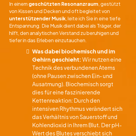
In einem
geschützten Resonanzraum
, gestützt
von Kissen und Decken und oft begleitet von
unterstützender Musik
, leite ich Sie in eine tiefe
Entspannung. Die Musik dient dabei als Träger, der
hilft, den analytischen Verstand zu beruhigen und
tiefer in das Erleben einzutauchen.
Was dabei biochemisch und im
Gehirn geschieht:
Wir nutzen eine
Technik des verbundenen Atems
(ohne Pausen zwischen Ein- und
Ausatmung). Biochemisch sorgt
dies für eine faszinierende
Kettenreaktion: Durch den
intensiven Rhythmus verändert sich
das Verhältnis von Sauerstoff und
Kohlendioxid in Ihrem Blut. Der pH-
Wert des Blutes verschiebt sich