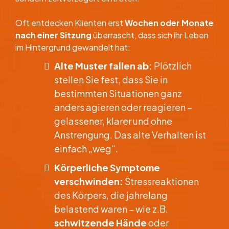
Oft entdecken Klienten erst
Wochen oder Monate
nach einer Sitzung
überrascht, dass sich ihr Leben
im Hintergrund gewandelt hat:
Alte Muster fallen ab:
Plötzlich
stellen Sie fest, dass Sie in
bestimmten Situationen ganz
anders agieren oder reagieren –
gelassener, klarer und ohne
Anstrengung. Das alte Verhalten ist
einfach „weg“.
Körperliche Symptome
verschwinden:
Stressreaktionen
des Körpers, die jahrelang
belastend waren – wie z.B.
schwitzende Hände
oder