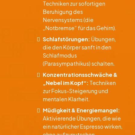
Techniken zur sofortigen
Beruhigung des
Nervensystems (die
„Notbremse“ für das Gehirn).
Schlafstörungen:
Übungen,
die den Körper sanft in den
Schlafmodus
(Parasympathikus) schalten.
Konzentrationsschwäche &
„Nebel im Kopf“:
Techniken
zur Fokus-Steigerung und
mentalen Klarheit.
Müdigkeit & Energiemangel:
Aktivierende Übungen, die wie
ein natürlicher Espresso wirken,
ohne aufzuputschen.