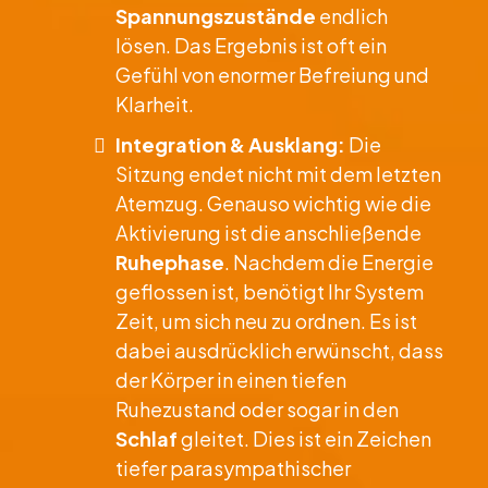
Spannungszustände
endlich
lösen. Das Ergebnis ist oft ein
Gefühl von enormer Befreiung und
Klarheit.
Integration & Ausklang:
Die
Sitzung endet nicht mit dem letzten
Atemzug. Genauso wichtig wie die
Aktivierung ist die anschließende
Ruhephase
. Nachdem die Energie
geflossen ist, benötigt Ihr System
Zeit, um sich neu zu ordnen. Es ist
dabei ausdrücklich erwünscht, dass
der Körper in einen tiefen
Ruhezustand oder sogar in den
Schlaf
gleitet. Dies ist ein Zeichen
tiefer parasympathischer