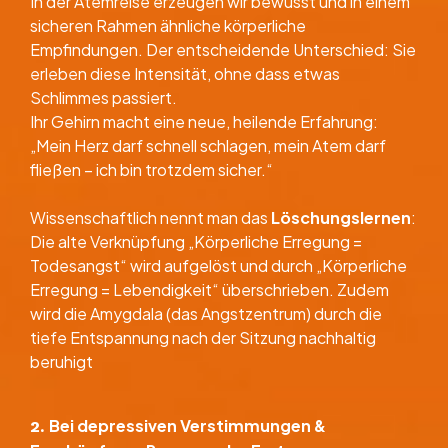
In der Atemreise erzeugen wir bewusst und in einem
sicheren Rahmen ähnliche körperliche
Empfindungen. Der entscheidende Unterschied: Sie
erleben diese Intensität, ohne dass etwas
Schlimmes passiert.
Ihr Gehirn macht eine neue, heilende Erfahrung:
„Mein Herz darf schnell schlagen, mein Atem darf
fließen – ich bin trotzdem sicher.“
Wissenschaftlich nennt man das
Löschungslernen
:
Die alte Verknüpfung „Körperliche Erregung =
Todesangst“ wird aufgelöst und durch „Körperliche
Erregung = Lebendigkeit“ überschrieben. Zudem
wird die Amygdala (das Angstzentrum) durch die
tiefe Entspannung nach der Sitzung nachhaltig
beruhigt
Bei depressiven Verstimmungen &
​2.